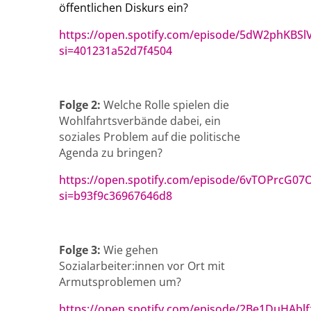
öffentlichen Diskurs ein?
https://open.spotify.com/episode/5dW2phKBS
si=401231a52d7f4504
Folge 2:
Welche Rolle spielen die
Wohlfahrtsverbände dabei, ein
soziales Problem auf die politische
Agenda zu bringen?
https://open.spotify.com/episode/6vTOPrcG0
si=b93f9c36967646d8
Folge 3:
Wie gehen
Sozialarbeiter:innen vor Ort mit
Armutsproblemen um?
https://open.spotify.com/episode/2Be1DuHAbl