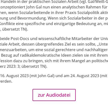
Handeln in der praktischen Sozialen Arbeit (vgl. Gal/Weiß-
konzeptioniert John Gal nun einen analytischen Rahmen für
en, wenn Sozialarbeitende in ihrer Praxis Sozialpolitik akt
ung und Bevormundung. Wenn sich Sozialarbeiter in der po
nflikte eine spezifische und einzigartige Bedeutung an, mit
, übersetzt TN).
beide Post-Docs und wissenschaftliche Mitarbeiter der Univ
ziale Arbeit, dessen übergreifendes Ziel es sein sollte, „
enzuarbeiten, um eine sozial gerechtere und nachhaltigere
it Bezug auf radikaldemokratische Ideen zielen sie mit ihrem
ofession dazu zu bringen, sich mit ihrem Mangel an politisc
rz 2023: 3; übersetzt TN).
16. August 2023 (mit John Gal) und am 24. August 2023 (mi
werden.
zur Audiodatei