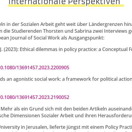
internationale Perspektiven“
n in der Sozialen Arbeit geht weit über Ländergrenzen hina
n die Studierenden Thorsten und Sabrina zwei Interviews 
ean Journal of Social Work als Ausgangspunkt:
l, J. (2023): Ethical dilemmas in policy practice: a Conceptu
/10.1080/13691457.2023.2200905
rds an agonistic social work: a framework for political acti
/10.1080/13691457.2023.2190052
. Mehr als ein Grund sich mit den beiden Artikeln auseinan
itische Dimensionen Sozialer Arbeit und ihren Herausforde
iversity in Jerusalen, lieferte jüngst mit einem Policy Pra