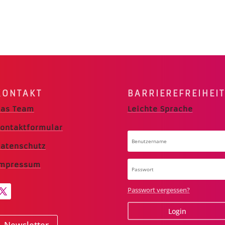
KONTAKT
BARRIERE­FREIHEIT
as Team
Leichte Sprache
ontaktformular
atenschutz
Impressum
Passwort vergessen?
Login
Newsletter