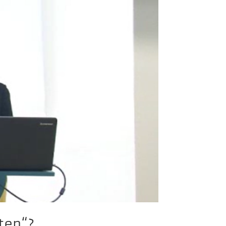
ten“?