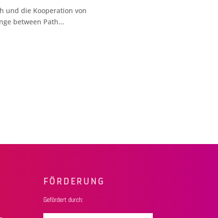
ch und die Kooperation von
ange between Path...
FÖRDERUNG
Gefördert durch: