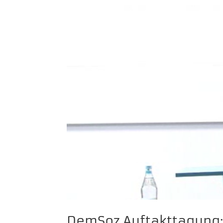
DemSoz Auftakttagung: