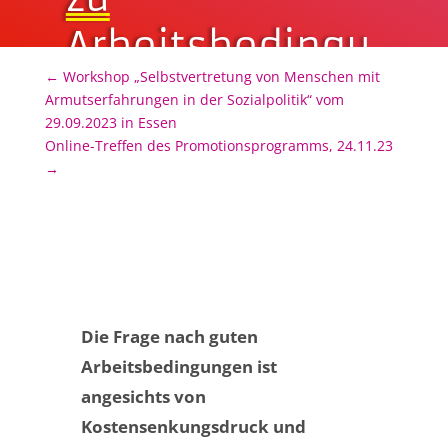
Arbeitsbedingu
←
Workshop „Selbstvertretung von Menschen mit
ngen und
Armutserfahrungen in der Sozialpolitik“ vom
29.09.2023 in Essen
kollektiver
Online-Treffen des Promotionsprogramms, 24.11.23
→
Interessenvertr
etung
Die Frage nach guten
Arbeitsbedingungen ist
angesichts von
Kostensenkungsdruck und