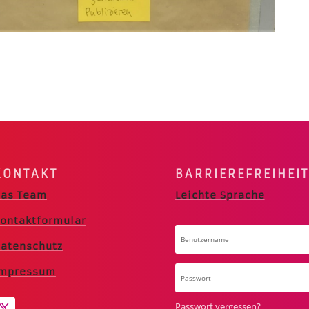
KONTAKT
BARRIERE­FREIHEIT
as Team
Leichte Sprache
ontaktformular
atenschutz
Impressum
Passwort vergessen?