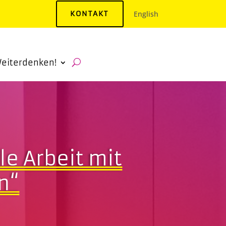
KONTAKT
English
eiterdenken!
e Arbeit mit
n“