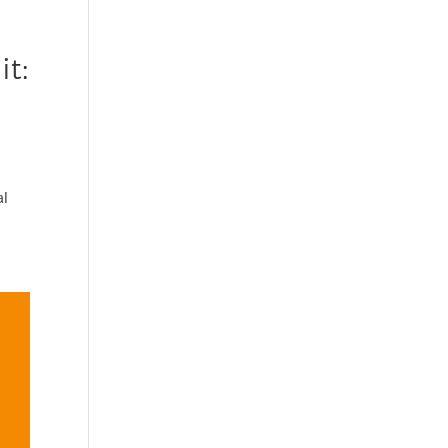
it:
al